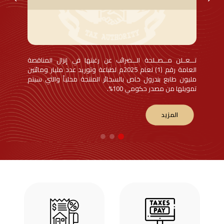
تـــعــلن مـــصــلحة الـــضرائب عن رغبتها في إنزال المناقصة
ولائحت
العامة رقم (1) لعام 2025م لطباعة وتوريد عدد مليار ومائتين
عدن، 
مليون طابع بندرول خاص بالسجائر المنتجة محلياً والتي سيتم
الاربا
تمويلها من مصدر حكومي 100%.
الصنا
ابريل من
المزيد