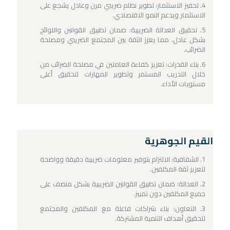
تحفيز الاستثمار: تطوير نظام ضريبي مرن وعادل يشجع على
الاستثمار ويدعم النمو الاقتصادي.
تحقيق العدالة الضريبية: ضمان تطبيق القوانين واللوائح
بشكل عادل، مما يعزز الثقة بين المجتمع الضريبي ومصلحة
الضرائب.
بناء القدرات: تعزيز كفاءة العاملين في مصلحة الضرائب من
خلال التدريب المستمر وتطوير المهارات لتحقيق أعلى
مستويات الأداء.
القيم الجوهرية
الشفافية: الالتزام بتوفير معلومات ضريبية دقيقة وواضحة
لتعزيز ثقة المكلفين.
العدالة: ضمان تطبيق القوانين الضريبية بشكل منصف على
جميع المكلفين دون تمييز.
التعاون: بناء شراكات فاعلة مع المكلفين والمجتمع
لتحقيق أهداف التنمية المشتركة.