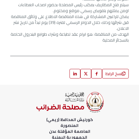
سيتم فتح المظاريف بمكتب رئيس المصلحة بحضور اصحاب العطاءات
اومن يمثلهم بتفويض رسمي موقع ومختوم.
يمكن للراغبين المشاركة في هذه المناقصة الاطلاع على وثائق المناقصة
قبل شرائها وذلك خلال الدوام الرسمي لفتره (39) يوم تبدأ من تاريخ نشر
الاعلان.
الهدف من المناقصة: هو ابرام عقد لطباعة وشراء طوابع البندرول الخاصة
بالسجائر المحلية
نسخ الرابط
كورنيش المحافظ (ريمي)
المنصورة
العاصمة المؤقتة عدن
الجمهورية اليمنية