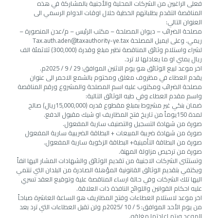
فعلى الراغبين من الشركات المحلية والأجنبية بالمشاركة في هذه
المناقصة التقدم بطلباتهم الخطية خلال اوقات الدوام الرسمي الى
العنوان التالي:
مصلحة الضرائب – ديوان المصلحة – مكتب الرئيس – م/عدن المنصورة –
ريمي. وعلى ايميل المصلحة
Tax.auth.aden@taxauthority-ye.tax
لشراء واستلام وثائق المناقصة نظير مبلغ وقدرة (300,000) ثلاثمئة الف
ريال يمني او ما يعادلها لا ترد.
اخر موعد لبيع الوثائق هو يوم الاثنين الموافق: 29 / 9 / 2025م.
يقدم العطاء في مظروف مغلق ومختوم بالشمع الاحمر الى عنوان
مصلحة الضرائب ومكتوب عليه اسم المصلحة والمشروع ورقم المناقصة
واسم مقدم العطاء وفي طيه الوثائق التالية:
ضمان بنكي غير مشروط بمبلغ مقطوع قدره (15,000,000ريال) صالح
لمدة 150يوماً من تاريخ فتح المظاريف او شيك مقبول الدفع.
صورة من شهادة التسجيل والتصنيف سارية المفعول.
صورة من شهادة ضريبة المبيعات + البطاقة الضريبية سارية المفعول
صورة من البطاقة التأمينية+ البطاقة الزكوية سارية المفعول.
صورة من ترخيص مزاولة المهنة.
وتستثنى الشركات الاجنبية من تقديم الوثائق والشهادات المشار اليها انفاً
ويكتفي بتقديم الوثائق القانونية المؤهلة الصادرة من البلدان التي تنتمي
اليها تلك الشركات وفي حالة ارساء المناقصة علية وتوقيع العقد تسري
عليه احكام القوانين واللوائح النافذة ذات العلاقة.
اخر موعد لاستلام العطاءات وفتح المظاريف هو الساعة العاشرة صباحاً
من يوم الأحد الموافق: 5 / 10 /2025م ولن تقبل العطاءات التي ترد بعد
الموعد ويتم اعادتها مغلقه.