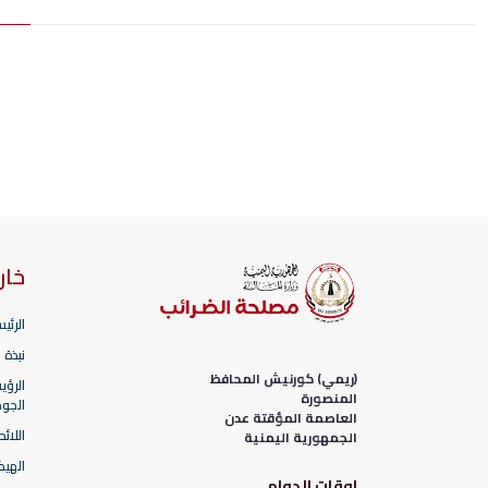
خار
الرئي
نبذة 
(ريمي) كورنيش المحافظ
الرؤي
المنصورة
الجو
العاصمة المؤقتة عدن
اللائ
الجمهورية اليمنية
الهيك
اوقات الدوام